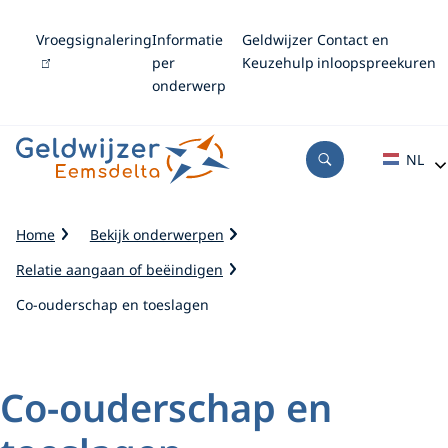
M
Vroegsignalering
(link
Informatie
Geldwijzer
Contact en
e
is
per
Keuzehulp
inloopspreekuren
extern)
onderwerp
n
u
NL
Open
Zoeken
K
Home
Bekijk onderwerpen
r
Relatie aangaan of beëindigen
u
i
Co-ouderschap en toeslagen
m
e
l
Co-ouderschap en
p
a
d