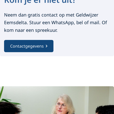
m
j
Neem dan gratis contact op met Geldwijzer
Eemsdelta. Stuur een WhatsApp, bel of mail. Of
e
kom naar een spreekuur.
e
r
Contactgegevens
n
i
e
t
A
f
u
b
i
e