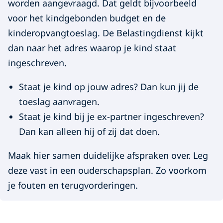
o
worden aangevraagd. Dat geldt bijvoorbeeld
u
voor het kindgebonden budget en de
kinderopvangtoeslag. De Belastingdienst kijkt
d
dan naar het adres waarop je kind staat
e
ingeschreven.
r
Staat je kind op jouw adres? Dan kun jij de
s
toeslag aanvragen.
Staat je kind bij je ex-partner ingeschreven?
c
Dan kan alleen hij of zij dat doen.
h
Maak hier samen duidelijke afspraken over. Leg
a
deze vast in een ouderschapsplan. Zo voorkom
p
je fouten en terugvorderingen.