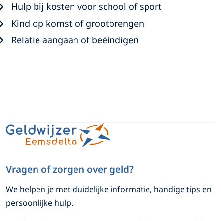
Hulp bij kosten voor school of sport
Kind op komst of grootbrengen
Relatie aangaan of beëindigen
A
W
L
h
i
l
a
n
g
t
k
e
s
e
a
d
Vragen of zorgen over geld?
m
p
I
We helpen je met
duidelijke informatie, handige tips en
e
p
n
persoonlijke hulp
.
G
G
n