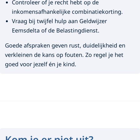
Controleer of je recht hebt op de
s
e
inkomensafhankelijke combinatiekorting.
e
l
Vraag bij twijfel hulp aan Geldwijzer
x
f
Eemsdelta of de Belastingdienst.
t
e
d
Goede afspraken geven rust, duidelijkheid en
r
o
verkleinen de kans op fouten. Zo regel je het
n
goed voor jezelf én je kind.
e
)
n
?
K
o
Kom je er niet uit?