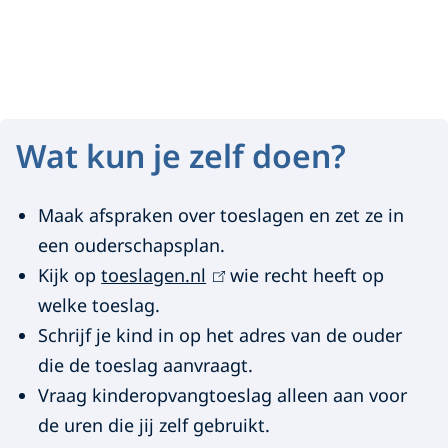
W
a
Wat kun je zelf doen?
t
k
Maak afspraken over toeslagen en zet ze in
een ouderschapsplan.
u
Kijk op
toeslagen.nl
(
wie recht heeft op
n
welke toeslag.
l
j
Schrijf je kind in op het adres van de ouder
i
die de toeslag aanvraagt.
n
e
Vraag kinderopvangtoeslag alleen aan voor
k
z
de uren die jij zelf gebruikt.
i