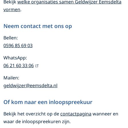
Bekijk
welke organisaties samen Geldwijzer Eemsdelta
e
e
e
vormen
.
l
l
i
d
d
Neem contact met ons op
w
w
n
i
i
Bellen:
f
0596 85 69 03
j
j
o
z
z
WhatsApp:
e
e
06 21 60 33 06
(
r
r
r
l
m
Mailen:
E
E
i
geldwijzer@eemsdelta.nl
n
a
e
e
k
m
m
t
Of kom naar een inloopspreekuur
i
s
s
s
i
Bekijk het overzicht op de
contactpagina
wanneer en
d
d
e
waar de inloopspreekuren zijn.
e
e
e
x