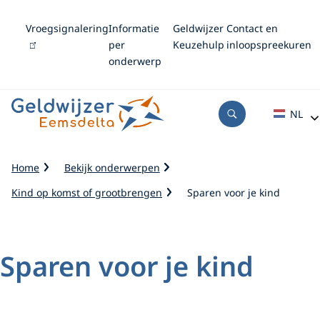
M
Vroegsignalering
(link
Informatie
Geldwijzer
Contact en
e
is
per
Keuzehulp
inloopspreekuren
extern)
onderwerp
n
u
NL
Open
Zoeken
K
Home
Bekijk onderwerpen
r
Kind op komst of grootbrengen
Sparen voor je kind
u
i
m
e
Sparen voor je kind
l
p
a
d