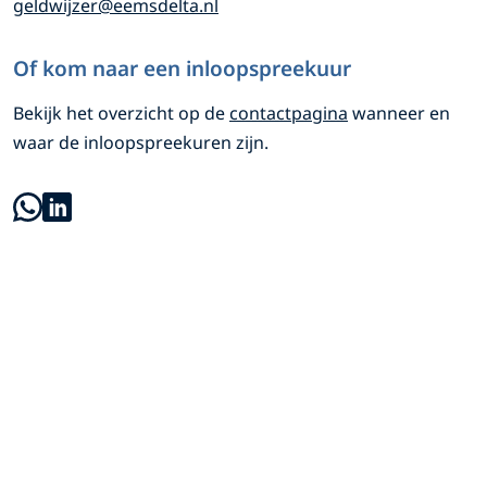
geldwijzer@eemsdelta.nl
n
a
e
e
k
m
m
t
Of kom naar een inloopspreekuur
i
s
s
s
i
Bekijk het overzicht op de
contactpagina
wanneer en
d
d
e
waar de inloopspreekuren zijn.
e
e
e
x
l
l
t
S
t
t
e
o
a
a
r
c
n
i
)
a
l