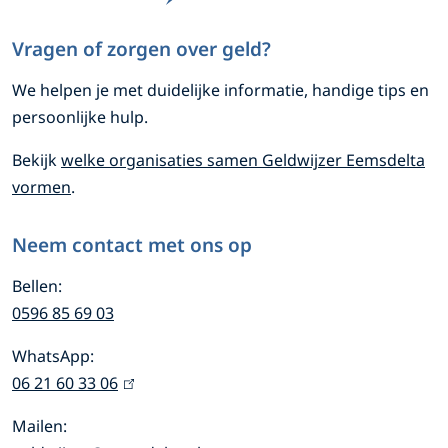
e
s
e
a
d
Vragen of zorgen over geld?
m
p
I
We helpen je met
duidelijke informatie, handige tips en
e
p
n
persoonlijke hulp
.
G
G
n
Bekijk
welke organisaties samen Geldwijzer Eemsdelta
e
e
e
vormen
.
l
l
i
d
d
Neem contact met ons op
w
w
n
i
i
Bellen:
f
0596 85 69 03
j
j
o
z
z
WhatsApp:
e
e
06 21 60 33 06
(
r
r
r
l
m
Mailen:
E
E
i