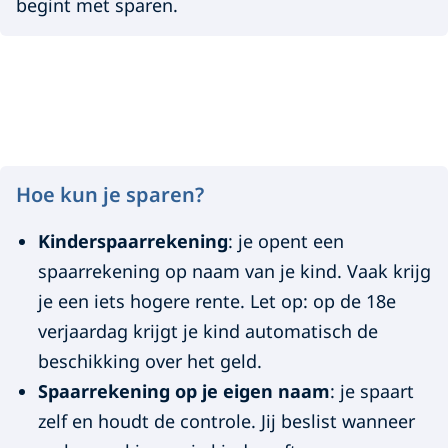
begint met sparen.
H
o
Hoe kun je sparen?
e
Kinderspaarrekening
: je opent een
k
spaarrekening op naam van je kind. Vaak krijg
u
je een iets hogere rente. Let op: op de 18e
verjaardag krijgt je kind automatisch de
n
beschikking over het geld.
j
Spaarrekening op je eigen naam
: je spaart
e
zelf en houdt de controle. Jij beslist wanneer