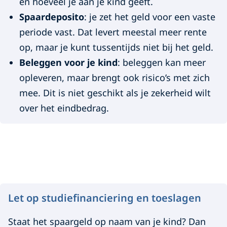
en hoeveel je aan je kind geeft.
s
Spaardeposito
: je zet het geld voor een vaste
p
periode vast. Dat levert meestal meer rente
op, maar je kunt tussentijds niet bij het geld.
a
Beleggen voor je kind
: beleggen kan meer
r
opleveren, maar brengt ook risico’s met zich
e
mee. Dit is niet geschikt als je zekerheid wilt
over het eindbedrag.
n
?
Let op studiefinanciering en toeslagen
Staat het spaargeld op naam van je kind? Dan