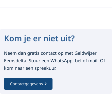
K
o
Kom je er niet uit?
m
j
Neem dan gratis contact op met Geldwijzer
Eemsdelta. Stuur een WhatsApp, bel of mail. Of
e
kom naar een spreekuur.
e
r
Contactgegevens
n
i