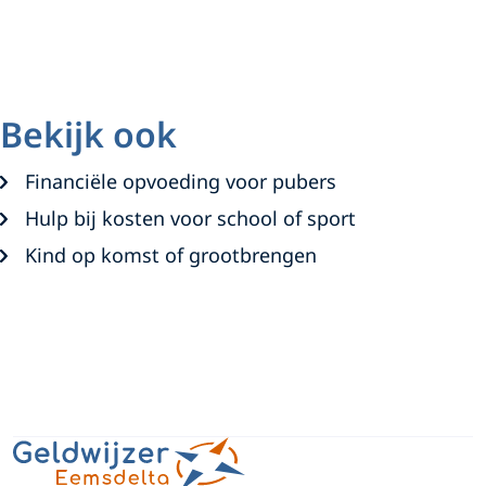
Bekijk ook
Financiële opvoeding voor pubers
Hulp bij kosten voor school of sport
Kind op komst of grootbrengen
A
W
L
h
i
l
a
n
g
t
k